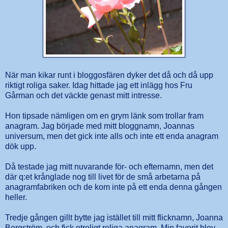
När man kikar runt i bloggosfären dyker det då och då upp
riktigt roliga saker. Idag hittade jag ett inlägg hos
Fru
Gårman
och det väckte genast mitt intresse.
Hon tipsade nämligen om en grym länk som trollar fram
anagram
. Jag började med mitt bloggnamn, Joannas
universum, men det gick inte alls och inte ett enda anagram
dök upp.
Då testade jag mitt nuvarande för- och efternamn, men det
där q:et krånglade nog till livet för de små arbetarna på
anagramfabriken och de kom inte på ett enda denna gången
heller.
Tredje gången gillt bytte jag istället till mitt flicknamn, Joanna
Bergström, och fick otroligt roliga anagram. Min favorit blev