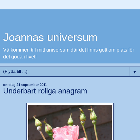
Joannas universum
Välkommen till mitt universum där det finns gott om plats för
det goda i livet!
▼
onsdag 21 september 2011
Underbart roliga anagram